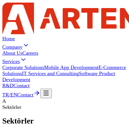
Home
Company
About Us
Careers
Services
Corporate Solutions
Mobile App Development
E-Commerce
Solutions
IT Services and Consulting
Software Product
Development
R&D
Contact
TR
/
EN
Contact
A
Sektörler
Sektörler