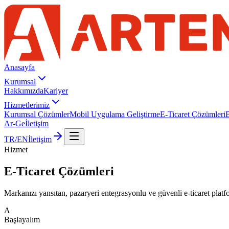
Anasayfa
Kurumsal
Hakkımızda
Kariyer
Hizmetlerimiz
Kurumsal Çözümler
Mobil Uygulama Geliştirme
E-Ticaret Çözümleri
B
Ar-Ge
İletişim
TR
/
EN
İletişim
Hizmet
E-Ticaret
Çözümleri
Markanızı yansıtan, pazaryeri entegrasyonlu ve güvenli e-ticaret platfo
A
Başlayalım