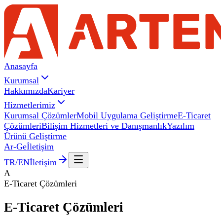
Anasayfa
Kurumsal
Hakkımızda
Kariyer
Hizmetlerimiz
Kurumsal Çözümler
Mobil Uygulama Geliştirme
E-Ticaret
Çözümleri
Bilişim Hizmetleri ve Danışmanlık
Yazılım
Ürünü Geliştirme
Ar-Ge
İletişim
TR
/
EN
İletişim
A
E-Ticaret Çözümleri
E-Ticaret
Çözümleri