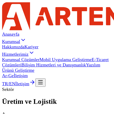
Anasayfa
Kurumsal
Hakkımızda
Kariyer
Hizmetlerimiz
Kurumsal Çözümler
Mobil Uygulama Geliştirme
E-Ticaret
Çözümleri
Bilişim Hizmetleri ve Danışmanlık
Yazılım
Ürünü Geliştirme
Ar-Ge
İletişim
TR
/
EN
İletişim
Sektör
Üretim ve
Lojistik
A